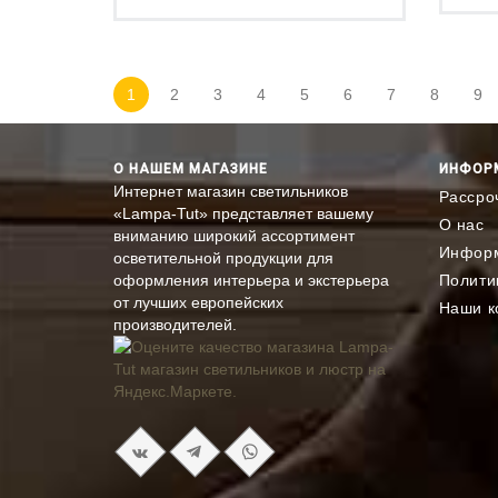
1
2
3
4
5
6
7
8
9
О НАШЕМ МАГАЗИНЕ
ИНФОР
Интернет магазин светильников
Рассро
«Lampa-Tut» представляет вашему
О нас
вниманию широкий ассортимент
Информ
осветительной продукции для
оформления интерьера и экстерьера
Полити
от лучших европейских
Наши к
производителей.