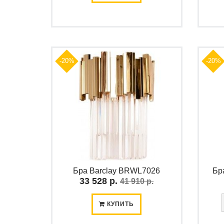
-20%
-20%
Бра Barclay BRWL7026
Бр
33 528 р.
41 910 р.
КУПИТЬ