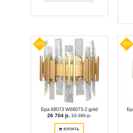
-20%
-20%
Бра 68073 W68073-2 gold
Бр
26 704 р.
33 380 р.
КУПИТЬ