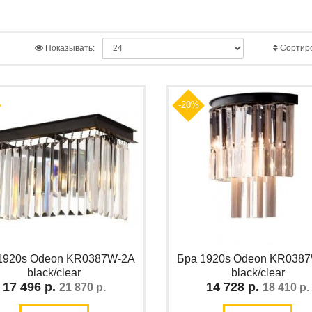
Показывать:
Сортиро
-20%
1920s Odeon KR0387W-2A
Бра 1920s Odeon KR038
black/clear
black/clear
17 496 р.
14 728 р.
21 870 р.
18 410 р.