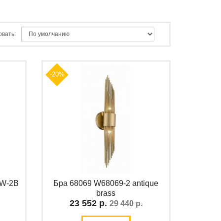
вать:
-20%
7W-2B
Бра 68069 W68069-2 antique
brass
23 552 р.
29 440 р.