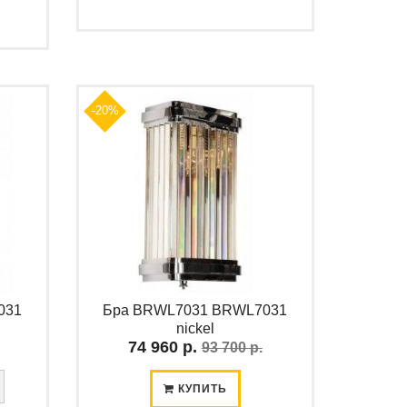
-20%
031
Бра BRWL7031 BRWL7031
nickel
74 960 р.
93 700 р.
КУПИТЬ