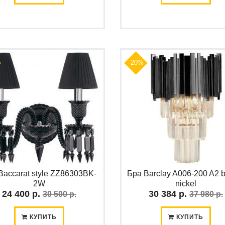
-20%
Baccarat style ZZ86303BK-
Бра Barclay A006-200 A2 b
2W
nickel
24 400 р.
30 384 р.
30 500 р.
37 980 р.
КУПИТЬ
КУПИТЬ