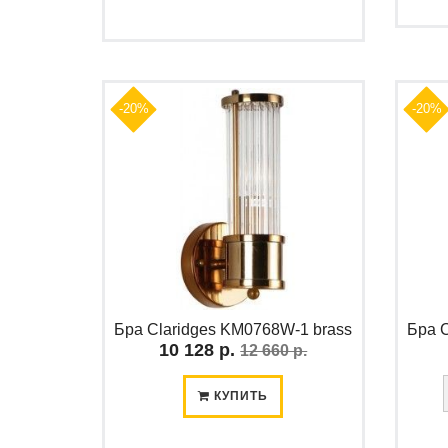
-20%
-20%
Бра Claridges KM0768W-1 brass
Бра C
10 128 р.
12 660 р.
КУПИТЬ