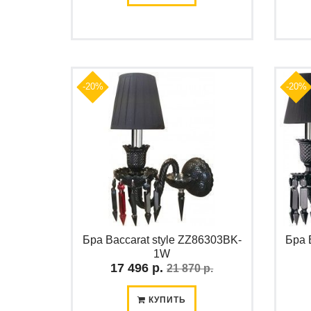
-20%
-20%
Бра Baccarat style ZZ86303BK-
Бра 
1W
17 496 р.
21 870 р.
КУПИТЬ