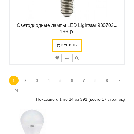
Светодиодные лампы LED Lightstar 930702...
199 р.
КУПИТЬ
1
2
3
4
5
6
7
8
9
>
>|
Показано с 1 по 24 из 392 (всего 17 страниц)