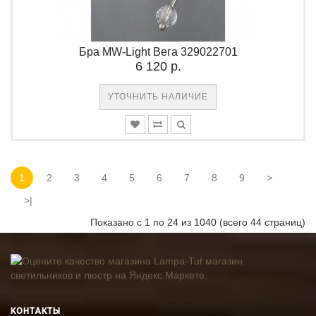
Бра MW-Light Вега 329022701
6 120 р.
УТОЧНИТЬ НАЛИЧИЕ
1
2
3
4
5
6
7
8
9
>
>|
Показано с 1 по 24 из 1040 (всего 44 страниц)
КОНТАКТЫ