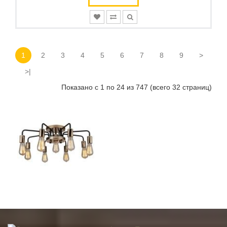
1
2
3
4
5
6
7
8
9
>
>|
Показано с 1 по 24 из 747 (всего 32 страниц)