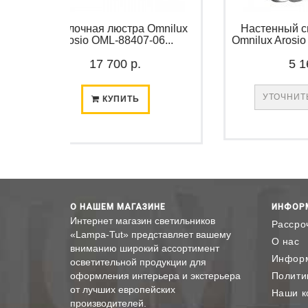
лочная люстра Omnilux
Настенный светильник, бр
osio OML-88407-06...
Omnilux Arosio OML-88401-01
17 700 р.
5 160 р.
УТОЧНИТЬ НАЛИЧИЕ
КУПИТЬ
О НАШЕМ МАГАЗИНЕ
ИНФОР
Интернет магазин светильников
Рассро
«Lampa-Tut» представляет вашему
О нас
вниманию широкий ассортимент
Информ
осветительной продукции для
оформления интерьера и экстерьера
Полити
от лучших европейских
Наши к
производителей.