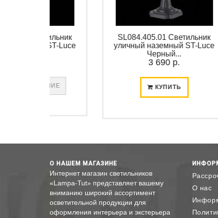
1 Светильник
SL084.405.01 Светильник
емный ST-Luce
уличный наземный ST-Luce
ый...
Черный...
90 р.
3 690 р.
Ь НАЛИЧИЕ
КУПИТЬ
О НАШЕМ МАГАЗИНЕ
ИНФОР
Интернет магазин светильников
Рассро
«Lampa-Tut» представляет вашему
О нас
вниманию широкий ассортимент
Информ
осветительной продукции для
оформления интерьера и экстерьера
Полити